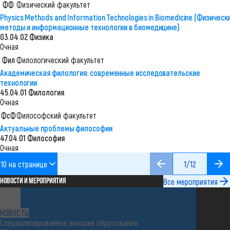
ФФ
Физический факультет
faculty avatar
Physics Methods and Information Technologies in Biomedicine (Физическ
методы и информационные технологии в биомедицине)
03.04.02 Физика
Очная
Фил
Филологический факультет
faculty avatar
Академическая филология: современные исследовательские
технологии
45.04.01 Филология
Очная
ФсФ
Философский факультет
faculty avatar
Актуальные проблемы философии
47.04.01 Философия
Очная
10 на странице
1/12
Предыдущая страниц
Сле
Все мероприятия
НОВОСТИ И МЕРОПРИЯТИЯ
Переход к
TSU
НОВОСТЬ
Специализированное высшее образование