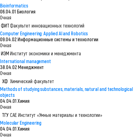
faculty avatar
Bioinformatics
06.04.01 Биология
Очная
ФИТ
Факультет инновационных технологий
faculty avatar
Computer Engineering: Applied Al and Robotics
09.04.02 Информационные системы и технологии
Очная
ИЭМ
Институт экономики и менеджмента
faculty avatar
International management
38.04.02 Менеджмент
Очная
ХФ
Химический факультет
faculty avatar
Methods of studying substances, materials, natural and technological
objects
04.04.01 Химия
Очная
ТГУ
САЕ Институт «Умные материалы и технологии»
faculty avatar
Molecular Engineering
04.04.01 Химия
Очная