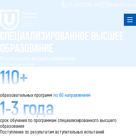
+7 (3822) 785-300
pk@mail.tsu.ru
link icon
link icon
Логотип ТГУ
СПЕЦИАЛИЗИРОВАННОЕ ВЫСШЕЕ
ОБРАЗОВАНИЕ
Второй уровень высшего образования
Углуби свои знания
110+
образовательных программ
по 60 направлениям
1-3 года
срок обучения по программам специализированного высшего
образования
Поступление по результатам вступительных испытаний